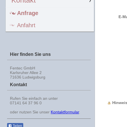
Kontakt
Anfrage
E-Ma
Anfahrt
Hier finden Sie uns
Fentec GmbH
Karlsruher Allee 2
71636 Ludwigsburg
Kontakt
Rufen Sie einfach an unter
Hinwei
07141 64 37 96 0
oder nutzen Sie unser
Kontaktformular
.
Teilen