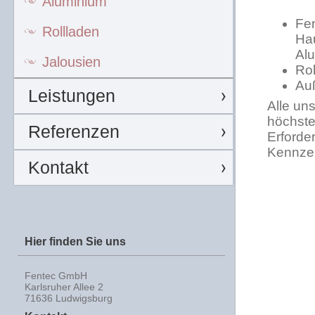
Aluminium
Fen
Rollladen
Hau
Al
Jalousien
Rol
Auß
Leistungen
Alle un
höchste
Referenzen
Erforde
Kennzei
Kontakt
Hier finden Sie uns
Fentec GmbH
Karlsruher Allee 2
71636 Ludwigsburg